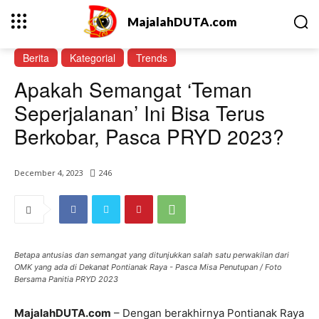
MajalahDUTA.com
Berita
Kategorial
Trends
Apakah Semangat ‘Teman
Seperjalanan’ Ini Bisa Terus
Berkobar, Pasca PRYD 2023?
December 4, 2023
246
Betapa antusias dan semangat yang ditunjukkan salah satu perwakilan dari
OMK yang ada di Dekanat Pontianak Raya - Pasca Misa Penutupan / Foto
Bersama Panitia PRYD 2023
MajalahDUTA.com
– Dengan berakhirnya Pontianak Raya