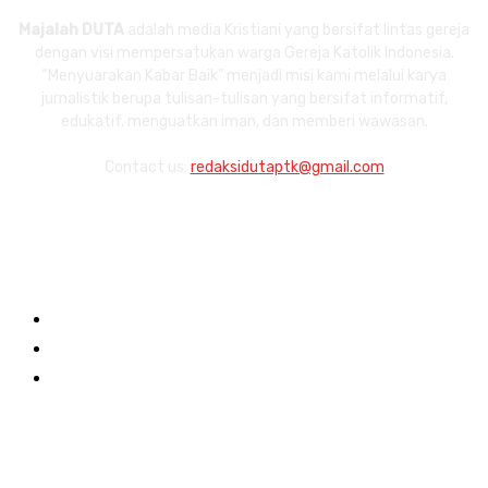
Majalah DUTA
adalah media Kristiani yang bersifat lintas gereja
dengan visi mempersatukan warga Gereja Katolik Indonesia.
“Menyuarakan Kabar Baik” menjadi misi kami melalui karya
jurnalistik berupa tulisan-tulisan yang bersifat informatif,
edukatif, menguatkan iman, dan memberi wawasan.
Contact us:
redaksidutaptk@gmail.com
Links
About
Redaksi
Contact
Category