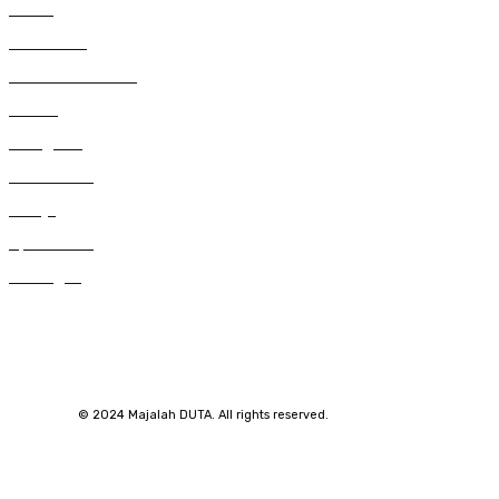
997
Berita
450
Pendidikan
387
Citizen Journalist
249
Trends
229
Kategorial
194
Suara DUTA
123
Gereja
92
Spritualitas
59
Renungan
© 2024 Majalah DUTA. All rights reserved.
SuarNews.com