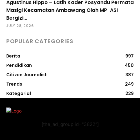
Agustinus Hippo – Latih Kader Posyandu Permata
Masigi Kecamatan Ambawang Olah MP-ASI
Bergizi...
JULY 28, 2026
POPULAR CATEGORIES
Berita
997
Pendidikan
450
Citizen Journalist
387
Trends
249
Kategorial
229
[the_ad_group id="3822"]