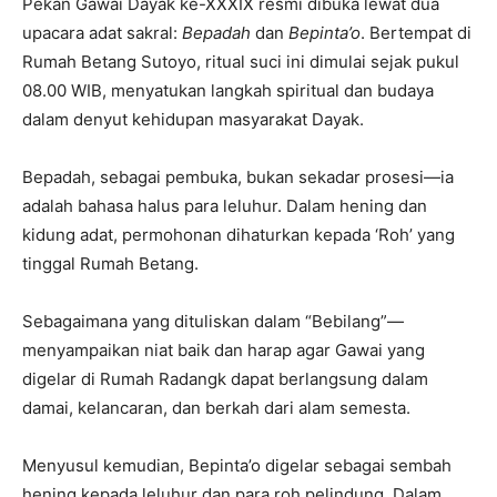
Pekan Gawai Dayak ke-XXXIX resmi dibuka lewat dua
upacara adat sakral:
Bepadah
dan
Bepinta’o
. Bertempat di
Rumah Betang Sutoyo, ritual suci ini dimulai sejak pukul
08.00 WIB, menyatukan langkah spiritual dan budaya
dalam denyut kehidupan masyarakat Dayak.
Bepadah, sebagai pembuka, bukan sekadar prosesi—ia
adalah bahasa halus para leluhur. Dalam hening dan
kidung adat, permohonan dihaturkan kepada ‘Roh’ yang
tinggal Rumah Betang.
Sebagaimana yang dituliskan dalam “Bebilang”—
menyampaikan niat baik dan harap agar Gawai yang
digelar di Rumah Radangk dapat berlangsung dalam
damai, kelancaran, dan berkah dari alam semesta.
Menyusul kemudian, Bepinta’o digelar sebagai sembah
hening kepada leluhur dan para roh pelindung. Dalam