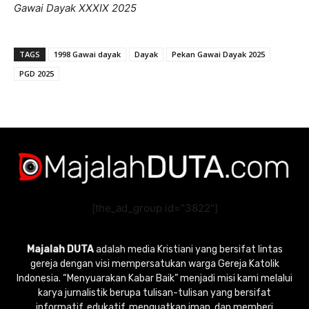
Gawai Dayak XXXIX 2025
TAGS
1998 Gawai dayak
Dayak
Pekan Gawai Dayak 2025
PGD 2025
[the_ad_group id="3822"]
Majalah DUTA
adalah media Kristiani yang bersifat lintas
gereja dengan visi mempersatukan warga Gereja Katolik
Indonesia. “Menyuarakan Kabar Baik” menjadi misi kami melalui
karya jurnalistik berupa tulisan-tulisan yang bersifat
informatif, edukatif, menguatkan iman, dan memberi