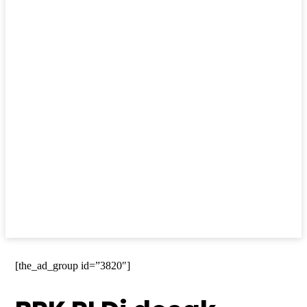
[the_ad_group id=”3820″]