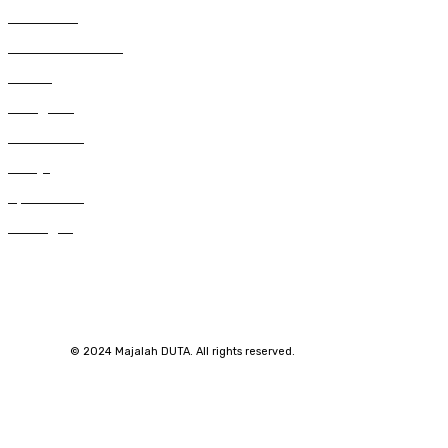
450
Pendidikan
387
Citizen Journalist
249
Trends
229
Kategorial
194
Suara DUTA
123
Gereja
92
Spritualitas
59
Renungan
© 2024 Majalah DUTA. All rights reserved.
SuarNews.com