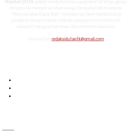
Majalah DUTA
adalah media Kristiani yang bersifat lintas gereja
dengan visi mempersatukan warga Gereja Katolik Indonesia.
“Menyuarakan Kabar Baik” menjadi misi kami melalui karya
jurnalistik berupa tulisan-tulisan yang bersifat informatif,
edukatif, menguatkan iman, dan memberi wawasan.
Contact us:
redaksidutaptk@gmail.com
Links
About
Redaksi
Contact
Category
997
Berita