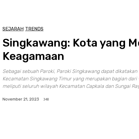
SEJARAH
TRENDS
Singkawang: Kota yang M
Keagamaan
Sebagai sebuah Paroki, Paroki Singkawang dapat dikatakan 
Kecamatan Singkawang Timur yang merupakan bagian dari w
meliputi seluruh wilayah Kecamatan Capkala dan Sungai Ra
348
November 21, 2023
Facebook
Twitter
Pinterest
WhatsA