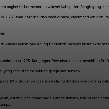
ntara bagian kedua mencakup wilayah Kabupaten Bengkayang, te
un 1873, umat Katolik sudah hadir di sana, dipermandikan oleh Pa
rdo.
i wilayah Keuskupan Agung Pontianak, menjadi pusat aktivitas m
 pada tahun 1905, Kongregasi Penyebaran Iman mendirikan Prefe
, yang kemudian mendirikan gereja dan sekolah.
 pada 1913, Bruder Wenceslaus mulai melibatkan orang-orang da
ekolah, asrama, dan rumah sakit. Para misionaris, baik pastor, br
tempat.