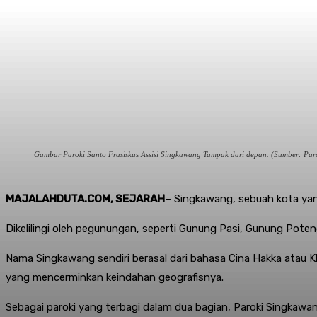
Gambar Paroki Santo Frasiskus Assisi Singkawang Tampak dari depan. (Sumber: Pa
MAJALAHDUTA.COM, SEJARAH
– Singkawang, sebuah kota yang
Dikelilingi oleh pegunungan, seperti Gunung Pasi, Gunung Pote
Nama Singkawang sendiri berasal dari bahasa Cina Hakka atau Kh
yang mencerminkan keindahan geografisnya.
Sebagai paroki yang terbagi dalam dua bagian, Paroki Singka