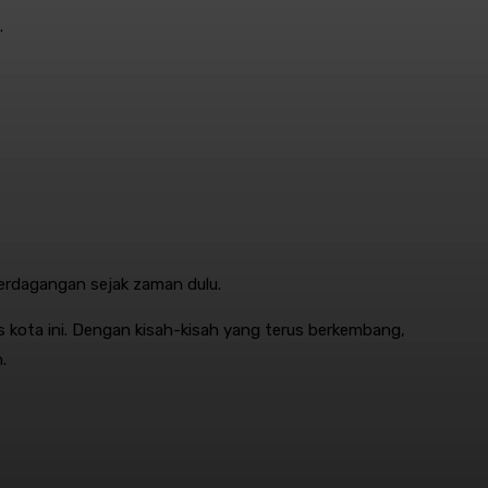
.
perdagangan sejak zaman dulu.
 kota ini. Dengan kisah-kisah yang terus berkembang,
.