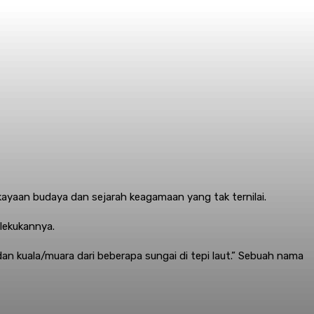
kayaan budaya dan sejarah keagamaan yang tak ternilai.
lekukannya.
an kuala/muara dari beberapa sungai di tepi laut.” Sebuah nama