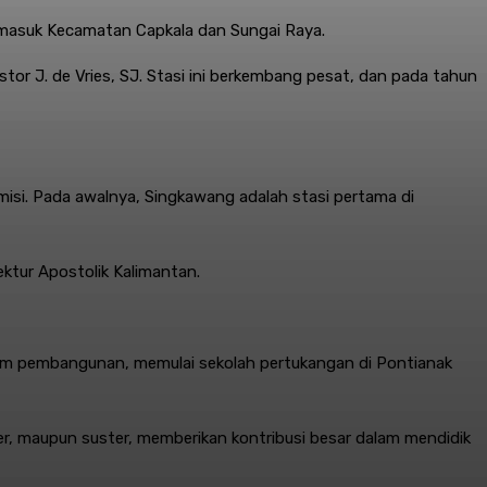
rmasuk Kecamatan Capkala dan Sungai Raya.
stor J. de Vries, SJ. Stasi ini berkembang pesat, dan pada tahun
isi. Pada awalnya, Singkawang adalah stasi pertama di
ktur Apostolik Kalimantan.
lam pembangunan, memulai sekolah pertukangan di Pontianak
uder, maupun suster, memberikan kontribusi besar dalam mendidik