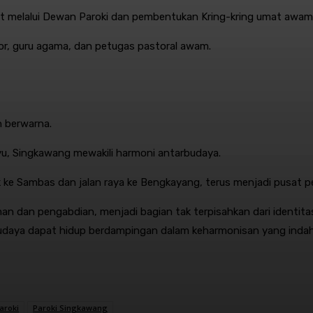
at melalui Dewan Paroki dan pembentukan Kring-kring umat awam
stor, guru agama, dan petugas pastoral awam.
n berwarna.
yu, Singkawang mewakili harmoni antarbudaya.
nak ke Sambas dan jalan raya ke Bengkayang, terus menjadi pusat 
n dan pengabdian, menjadi bagian tak terpisahkan dari identitas
udaya dapat hidup berdampingan dalam keharmonisan yang indah
aroki
Paroki Singkawang