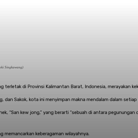
roki Singkawang)
 terletak di Provinsi Kalimantan Barat, Indonesia, merayakan ke
ng, dan Sakok, kota ini menyimpan makna mendalam dalam setiap 
ek, “San kew jong,” yang berarti “sebuah di antara pegunungan d
wang memancarkan keberagaman wilayahnya.