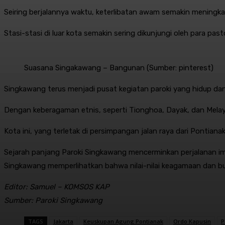
Seiring berjalannya waktu, keterlibatan awam semakin meningk
Stasi-stasi di luar kota semakin sering dikunjungi oleh para pa
Suasana Singakawang – Bangunan (Sumber: pinterest)
Singkawang terus menjadi pusat kegiatan paroki yang hidup da
Dengan keberagaman etnis, seperti Tionghoa, Dayak, dan Mela
Kota ini, yang terletak di persimpangan jalan raya dari Pontia
Sejarah panjang Paroki Singkawang mencerminkan perjalanan ima
Singkawang memperlihatkan bahwa nilai-nilai keagamaan dan b
Editor: Samuel – KOMSOS KAP
Sumber: Paroki Singkawang
TAGS
Jakarta
Keuskupan Agung Pontianak
Ordo Kapusin
P