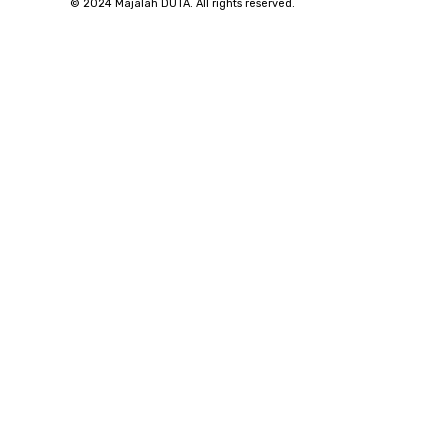
© 2024 Majalah DUTA. All rights reserved.
SuarNews.com