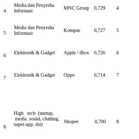
Media dan Penyedia
MNC Group
0,729
4
4
Informasi
Media dan Penyedia
Kompas
0,727
5
5
Informasi
Elektronik & Gadget
Apple / iBox
0,726
6
6
Elektronik & Gadget
Oppo
0,714
7
7
High tech (startup,
media sosial, chatting,
Shopee
0,700
8
super-app, dst)
8