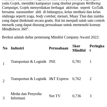
yaitu Gojek, memiliki kampanye yang disebut program
Wellbeing
Campaign
, Gojek menyediakan berbagai aktivitas seperti GoTalk
bersama narasumber ahli di bidangnya, kelas meditasi dan kelas
olahraga seperti yoga,
body combat,
menari, Muay Thai dan zumba
yang dapat dinikmati secara gratis. Hal ini menjadi salah satu contoh
menarik yang dapat diusung perusahaan untuk memenuhi konsep
Mindfulness 360
°.
Berikut adalah daftar pemenang Mindful Company Award 2022:
Skor
Peringka
No
Industri
Perusahaan
Mindful
t
Transportasi & Logistik
JNE
0,781
1
1
Transportasi & Logistik
J&T Express
0,762
2
2
Media dan Penyedia
Net TV
0,736
3
3
Informasi