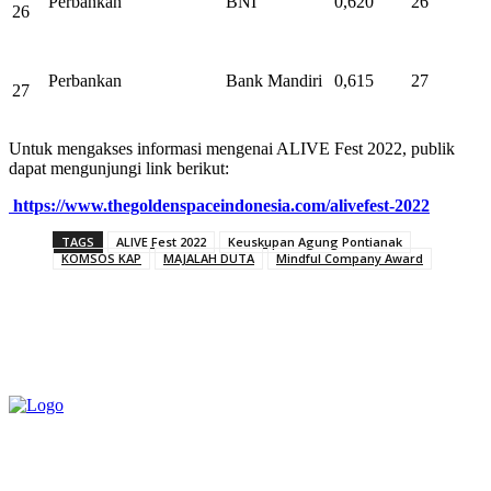
Perbankan
BNI
0,620
26
26
Perbankan
Bank Mandiri
0,615
27
27
Untuk mengakses informasi mengenai ALIVE Fest 2022, publik
dapat mengunjungi link berikut:
https://www.thegoldenspaceindonesia.com/alivefest-2022
TAGS
ALIVE Fest 2022
Keuskupan Agung Pontianak
KOMSOS KAP
MAJALAH DUTA
Mindful Company Award