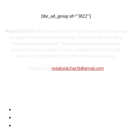
[the_ad_group id="3822"]
Majalah DUTA
adalah media Kristiani yang bersifat lintas gereja
dengan visi mempersatukan warga Gereja Katolik Indonesia.
“Menyuarakan Kabar Baik” menjadi misi kami melalui karya
jurnalistik berupa tulisan-tulisan yang bersifat informatif,
edukatif, menguatkan iman, dan memberi wawasan.
Contact us:
redaksidutaptk@gmail.com
Links
About
Redaksi
Contact