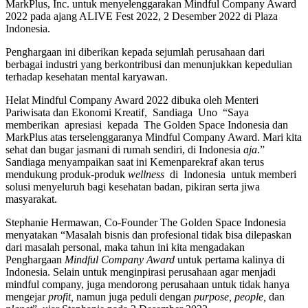
MarkPlus, Inc. untuk menyelenggarakan Mindful Company Award
2022 pada ajang ALIVE Fest 2022, 2 Desember 2022 di Plaza
Indonesia.
Penghargaan ini diberikan kepada sejumlah perusahaan dari
berbagai industri yang berkontribusi dan menunjukkan kepedulian
terhadap kesehatan mental karyawan.
Helat Mindful Company Award 2022 dibuka oleh Menteri
Pariwisata dan Ekonomi Kreatif, Sandiaga Uno “Saya
memberikan apresiasi kepada The Golden Space Indonesia dan
MarkPlus atas terselenggaranya Mindful Company Award. Mari kita
sehat dan bugar jasmani di rumah sendiri, di Indonesia
aja
.”
Sandiaga menyampaikan saat ini Kemenparekraf akan terus
mendukung produk-produk
wellness
di Indonesia untuk memberi
solusi menyeluruh bagi kesehatan badan, pikiran serta jiwa
masyarakat.
Stephanie Hermawan, Co-Founder The Golden Space Indonesia
menyatakan “Masalah bisnis dan profesional tidak bisa dilepaskan
dari masalah personal, maka tahun ini kita mengadakan
Penghargaan
Mindful Company Award
untuk pertama kalinya di
Indonesia. Selain untuk menginpirasi perusahaan agar menjadi
mindful company, juga mendorong perusahaan untuk tidak hanya
mengejar
profit,
namun juga peduli dengan
purpose, people,
dan