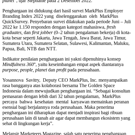
planet
”, ujar Stephanie pada 2 Desember 2022.
Penghargaan ini didukung dari hasil survei MarkPlus Employer
Branding Index 2022 yang diselenggarakan oleh MarkPlus
QuickSurvey. Penyebaran survei dilakukan pada periode Juni – Juli
2022 ke 1.150 responden dengan kategori mahasiswa,
fresh
graduates,
dan
first jobber
(0–2 tahun pengalaman bekerja) di kota-
kota besar seperti Jakarta, Jawa Tengah, Jawa Barat, Jawa Timur,
Sumatera Utara, Sumatera Selatan, Sulawesi, Kalimantan, Maluku,
Papua, Bali, NTB dan NTT.
Indikator penilaian penghargaan ini yakni dipenuhinya konsep
Mindfulness 360
°, yaitu keseimbangan empat aspek diantaranya
purpose, people, planet
dan
profit
pada perusahaan.
Yosannova Savitry, Deputy CEO MarkPlus, Inc. menyampaikan
rasa bangganya atas kolaborasi bersama The Golden Space
Indonesia dalam mewujudkan penghargaan ini. “Sebagai konsultan
pemasaran dengan lebih dari 32 tahun pengalaman, MarkPlus
percaya bahwa kesehatan mental karyawan memainkan peranan
esensial bagi berjalannya roda perusahaan. Maka penerima
penghargaan ini diharapkan dapat menjadi inspirasi bagi ribuan
perusahaan lain di tanah air agar dapat membangun ekosistem yang
sehat di lingkungan kerja”.
Melansir Marketeers Magazine, salah satu penerima penghargaan