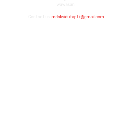
wawasan.
Contact us:
redaksidutaptk@gmail.com
Links
About
Redaksi
Contact
Category
997
Berita
449
Pendidikan
387
Citizen Journalist
249