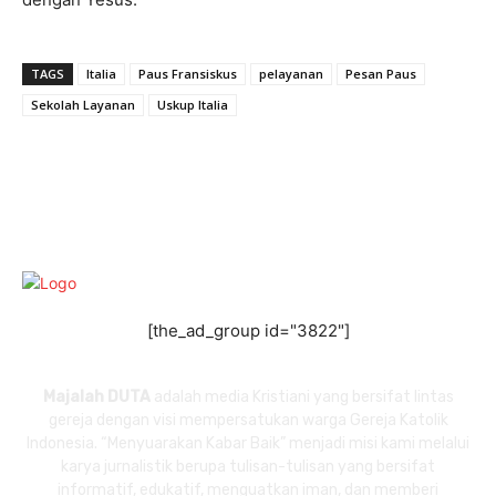
TAGS
Italia
Paus Fransiskus
pelayanan
Pesan Paus
Sekolah Layanan
Uskup Italia
[the_ad_group id="3822"]
Majalah DUTA
adalah media Kristiani yang bersifat lintas
gereja dengan visi mempersatukan warga Gereja Katolik
Indonesia. “Menyuarakan Kabar Baik” menjadi misi kami melalui
karya jurnalistik berupa tulisan-tulisan yang bersifat
informatif, edukatif, menguatkan iman, dan memberi