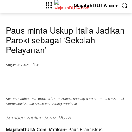
MajalahDUTA.com
Berita
Paus minta Uskup Italia Jadikan
Paroki sebagai ‘Sekolah
Pelayanan’
August 31, 2021
313
Sumber: Vatikan-File photo of Pope Francis shaking a person's hand - Komisi
Komunikasi Sosial Keuskupan Agung Pontianak
Sumber: Vatikan-Semz_DUTA
MajalahDUTA.Com, Vatikan-
Paus Fransiskus